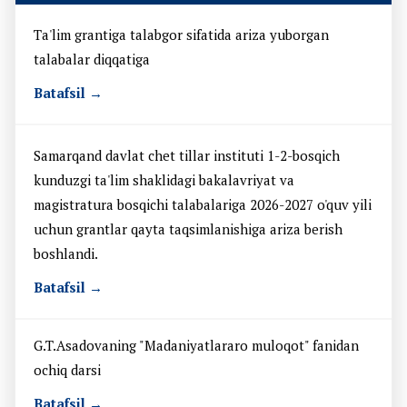
Ta'lim grantiga talabgor sifatida ariza yuborgan
talabalar diqqatiga
Batafsil →
Samarqand davlat chet tillar instituti 1-2-bosqich
kunduzgi ta'lim shaklidagi bakalavriyat va
magistratura bosqichi talabalariga 2026-2027 o'quv yili
uchun grantlar qayta taqsimlanishiga ariza berish
boshlandi.
Batafsil →
G.T.Asadovaning "Madaniyatlararo muloqot" fanidan
ochiq darsi
Batafsil →