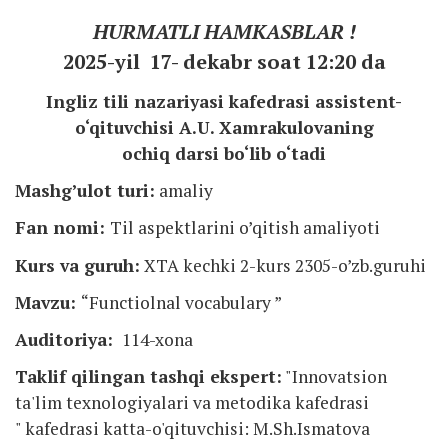
HURMATLI HAMKASBLAR !
2025-yil 17- dekabr soat 12:20 da
Ingliz tili nazariyasi kafedrasi assistent-
o‘qituvchisi A.U. Xamrakulovaning
ochiq darsi bo‘lib o‘tadi
Mashgʼulot turi:
amaliy
Fan nomi:
Til aspektlarini o’qitish amaliyoti
Kurs va guruh:
ХТА kechki 2-kurs 2305-o’zb.guruhi
Mavzu:
“Functiolnal vocabulary ”
Auditoriya:
114-xona
Taklif qilingan tashqi ekspert:
"Innovatsion
ta'lim texnologiyalari va metodika kafedrasi
" kafedrasi katta-o'qituvchisi: M.Sh.Ismatova