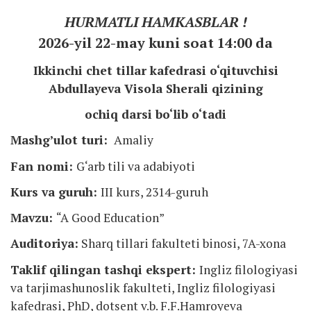
HURMATLI HAMKASBLAR !
2026-yil 22-may kuni soat 14:00 da
Ikkinchi chet tillar kafedrasi o‘qituvchisi
Abdullayeva Visola Sherali
qizining
ochiq darsi bo‘lib o‘tadi
Mashgʼulot turi:
Amaliy
Fan nomi:
G‘arb tili va adabiyoti
Kurs va guruh:
III kurs, 2314-guruh
Mavzu:
“A Good Education”
Auditoriya:
Sharq tillari fakulteti binosi, 7A-xona
Taklif qilingan tashqi ekspert:
Ingliz filologiyasi
va tarjimashunoslik fakulteti, Ingliz filologiyasi
kafedrasi, PhD, dotsent v.b. F.F.Hamroyeva