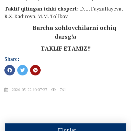
Taklif qilingan ichki ekspert:
D.U. Fayzullayeva,
R.X. Kadirova, M.M. Tolibov
Barcha xohlovchilarni ochiq
darsg
!
a
TАKLIF ETАMIZ!!
Share:
2026-05-22 10:07:23
761
E'lonlar