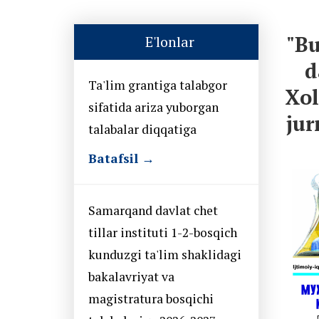
"Bu
E'lonlar
d
Ta'lim grantiga talabgor
Xol
sifatida ariza yuborgan
jur
talabalar diqqatiga
Batafsil →
Samarqand davlat chet
tillar instituti 1-2-bosqich
kunduzgi ta'lim shaklidagi
bakalavriyat va
magistratura bosqichi