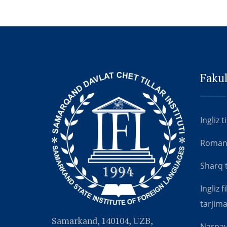
Fakul
Ingliz t
Roman-g
Sharq ti
Ingliz f
tarjima
Samarkand, 140104, UZB,
Narpay x