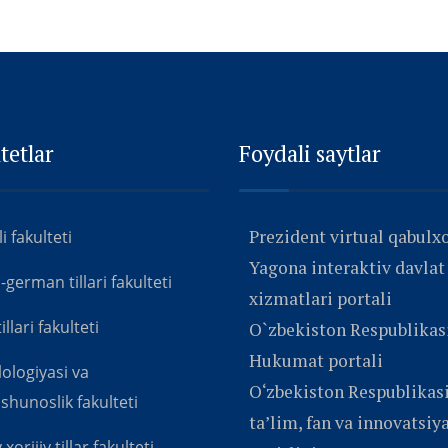
tetlar
Foydali saytlar
Prezident virtual qabulx
ili fakulteti
Yagona interaktiv davlat
erman tillari fakulteti
xizmatlari portali
llari fakulteti
O`zbekiston Respublikas
Hukumat portali
ilologiyasi va
O‘zbekiston Respublikasi
shunoslik fakulteti
ta’lim, fan va innovatsiy
orijiy tillar fakulteti