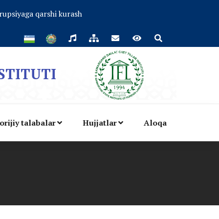
rupsiyaga qarshi kurash
STITUTI
orijiy talabalar
Hujjatlar
Aloqa