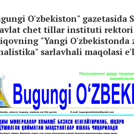
gungi O'zbekiston" gazetasida
avlat chet tillar instituti rektor
iqovning "Yangi O'zbekistonda
nalistika" sarlavhali maqolasi e'