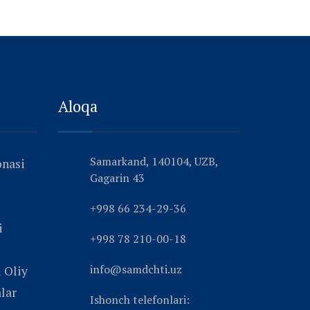
Aloqa
Samarkand, 140104, UZB,
onasi
Gagarin 43
+998 66 234-29-36
i
+998 78 210-00-18
info@samdchti.uz
 Oliy
alar
Ishonch telefonlari: