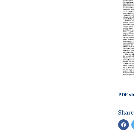
PDF sh
Share