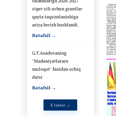
talabalariga 2026-2027
o'quv yili uchun grantlar
qayta taqsimlanishiga
ariza berish boshlandi.
Batafsil →
G.T.Asadovaning
"Madaniyatlararo
muloqot" fanidan ochiq
darsi
Batafsil →
E'lonlar →