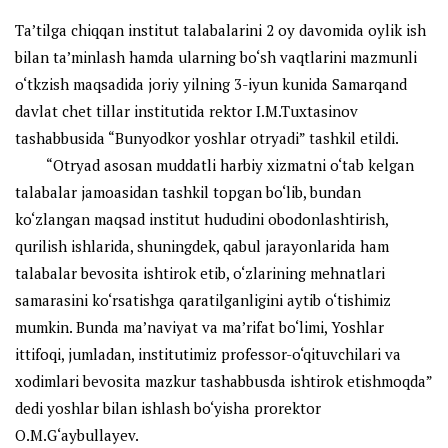
Ta’tilga chiqqan institut talabalarini 2 oy davomida oylik ish
bilan ta’minlash hamda ularning bo‘sh vaqtlarini mazmunli
o‘tkzish maqsadida joriy yilning 3-iyun kunida Samarqand
davlat chet tillar institutida rektor I.M.Tuxtasinov
tashabbusida “Bunyodkor yoshlar otryadi” tashkil etildi.
“Otryad asosan muddatli harbiy xizmatni o‘tab kelgan
talabalar jamoasidan tashkil topgan bo‘lib, bundan
ko‘zlangan maqsad institut hududini obodonlashtirish,
qurilish ishlarida, shuningdek, qabul jarayonlarida ham
talabalar bevosita ishtirok etib, o‘zlarining mehnatlari
samarasini ko‘rsatishga qaratilganligini aytib o‘tishimiz
mumkin. Bunda ma’naviyat va ma’rifat bo‘limi, Yoshlar
ittifoqi, jumladan, institutimiz professor-o‘qituvchilari va
xodimlari bevosita mazkur tashabbusda ishtirok etishmoqda”
dedi yoshlar bilan ishlash bo‘yisha prorektor
O.M.G‘aybullayev.