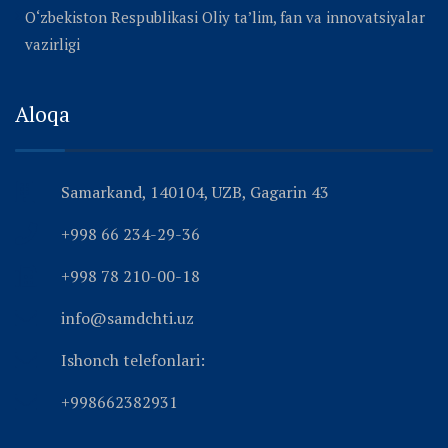
O‘zbekiston Respublikasi Oliy ta’lim, fan va innovatsiyalar
vazirligi
Aloqa
Samarkand, 140104, UZB, Gagarin 43
+998 66 234-29-36
+998 78 210-00-18
info@samdchti.uz
Ishonch telefonlari:
+998662382931