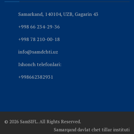
Samarkand, 140104, UZB, Gagarin 43
+998 66 234-29-36
+998 78 210-00-18
info@samdchti.uz
Ishonch telefonlari:
+998662382931
© 2026 SamSIFL. All Rights Reserved.
Samarqand davlat chet tillar instituti