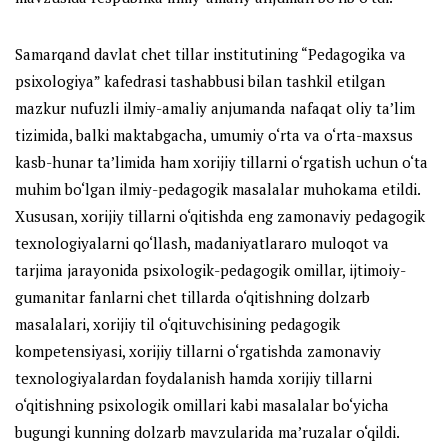
Samarqand davlat chet tillar institutining “Pedagogika va
psixologiya” kafedrasi tashabbusi bilan tashkil etilgan
mazkur nufuzli ilmiy-amaliy anjumanda nafaqat oliy ta’lim
tizimida, balki maktabgacha, umumiy o‘rta va o‘rta-maxsus
kasb-hunar ta’limida ham xorijiy tillarni o‘rgatish uchun o‘ta
muhim bo‘lgan ilmiy-pedagogik masalalar muhokama etildi.
Xususan, xorijiy tillarni o‘qitishda eng zamonaviy pedagogik
texnologiyalarni qo‘llash, madaniyatlararo muloqot va
tarjima jarayonida psixologik-pedagogik omillar, ijtimoiy-
gumanitar fanlarni chet tillarda o‘qitishning dolzarb
masalalari, xorijiy til o‘qituvchisining pedagogik
kompetensiyasi, xorijiy tillarni o‘rgatishda zamonaviy
texnologiyalardan foydalanish hamda xorijiy tillarni
o‘qitishning psixologik omillari kabi masalalar bo‘yicha
bugungi kunning dolzarb mavzularida ma’ruzalar o‘qildi.