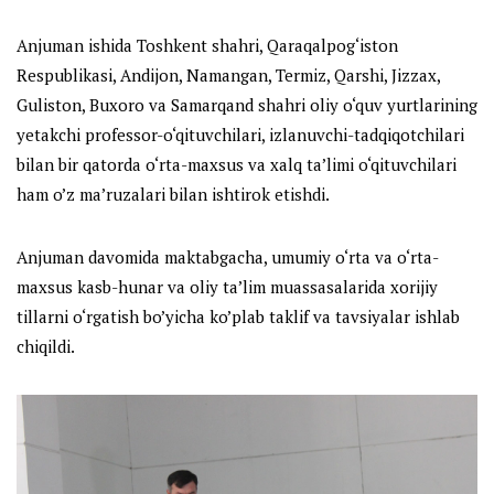
Anjuman ishida Toshkent shahri, Qaraqalpog‘iston
Respublikasi, Andijon, Namangan, Termiz, Qarshi, Jizzax,
Guliston, Buxoro va Samarqand shahri oliy o‘quv yurtlarining
yetakchi professor-o‘qituvchilari, izlanuvchi-tadqiqotchilari
bilan bir qatorda o‘rta-maxsus va xalq ta’limi o‘qituvchilari
ham o’z ma’ruzalari bilan ishtirok etishdi.
Anjuman davomida maktabgacha, umumiy o‘rta va o‘rta-
maxsus kasb-hunar va oliy ta’lim muassasalarida xorijiy
tillarni o‘rgatish bo’yicha ko’plab taklif va tavsiyalar ishlab
chiqildi.