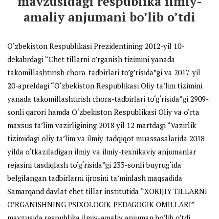
mavzusidagi respublika ilmiy-
amaliy anjumani bo’lib o’tdi
O‘zbekiston Respublikasi Prezidentining 2012-yil 10-
dekabrdagi “Chet tillarni o’rganish tizimini yanada
takomillashtirish chora-tadbirlari to’g’risida”gi va 2017-yil
20-apreldagi “O‘zbekiston Respublikasi Oliy ta’lim tizimini
yanada takomillashtirish chora-tadbirlari to‘g‘risida”gi 2909-
sonli qarori hamda O‘zbekiston Respublikasi Oliy va o‘rta
maxsus ta’lim vazirligining 2018 yil 12 martdagi “Vazirlik
tizimidagi oliy ta’lim va ilmiy-tadqiqot muassasalarida 2018
yilda o‘tkaziladigan ilmiy va ilmiy-texnikaviy anjumanlar
rejasini tasdiqlash to‘g‘risida”gi 233-sonli buyrug‘ida
belgilangan tadbirlarni ijrosini ta’minlash maqsadida
Samarqand davlat chet tillar institutida
“XORIJIY TILLARNI
O’RGANISHNING PSIXOLOGIK-PEDAGOGIK OMILLARI”
mavzusida respublika ilmiy-amaliy anjuman bo’lib o’tdi.